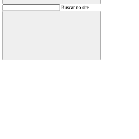
Buscar
Buscar no site
Buscar
Aumentar fonte
Diminuir fonte