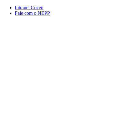
Conteúdo principal
Menu principal
Rodapé
Intranet Cocen
Fale com o NEPP
Aumentar fonte
Diminuir fonte