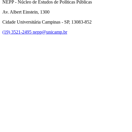
NEPP - Núcleo de Estudos de Políticas Públicas
Av. Albert Einstein, 1300
Cidade Universitária Campinas - SP, 13083-852
(19) 3521-2495
nepp@unicamp.br
Link para o Facebook
Link para o Instagram
Link para o Youtube