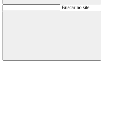
Buscar
Buscar no site
Buscar
Aumentar fonte
Diminuir fonte