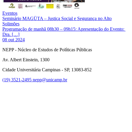
Eventos
Seminário MAGÜTA – Justiça Social e Segurança no Alto
Solimões
Programação de manhã 08h30 – 09h15: Apresentação do Evento:
Dra. […]
08 out 2024
NEPP - Núcleo de Estudos de Políticas Públicas
Av. Albert Einstein, 1300
Cidade Universitária Campinas - SP, 13083-852
(19) 3521-2495
nepp@unicamp.br
Link para o Facebook
Link para o Instagram