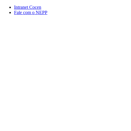
Conteúdo principal
Menu principal
Rodapé
Intranet Cocen
Fale com o NEPP
Aumentar fonte
Diminuir fonte