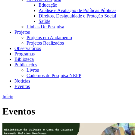
Educação
Análise e Avaliação de Políticas Públicas
Direitos, Desigualdade e Proteção Social
Saúde
Linhas De Pesquisa
Projetos
Projetos em Andamento
Projetos Realizados
Observatórios
Programas
Biblioteca
Publicações
Livros
Cadernos de Pesquisa NEPP
Notícias
Eventos
Início
Eventos