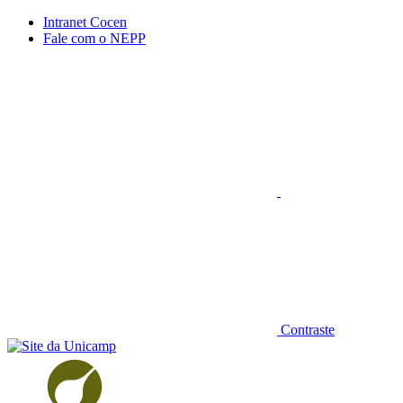
Conteúdo principal
Menu principal
Rodapé
Intranet Cocen
Fale com o NEPP
Aumentar fonte
Contraste