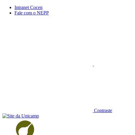
Conteúdo principal
Menu principal
Rodapé
Intranet Cocen
Fale com o NEPP
Aumentar fonte
Contraste