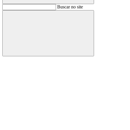
Buscar
Buscar no site
Buscar
Aumentar fonte
Diminuir fonte