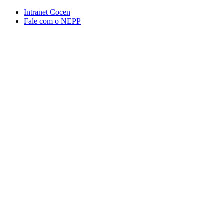
Conteúdo principal
Menu principal
Rodapé
Intranet Cocen
Fale com o NEPP
Aumentar fonte
Diminuir fonte