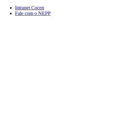
Conteúdo principal
Menu principal
Rodapé
Intranet Cocen
Fale com o NEPP
Aumentar fonte
Diminuir fonte