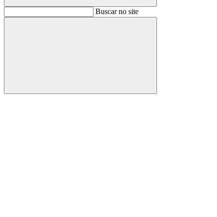
Buscar
Buscar no site
Buscar
Aumentar fonte
Diminuir fonte