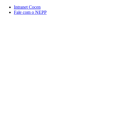
Conteúdo principal
Menu principal
Rodapé
Intranet Cocen
Fale com o NEPP
Aumentar fonte
Diminuir fonte