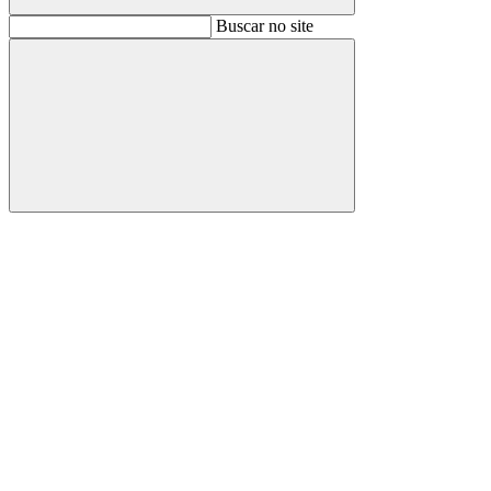
Buscar
Buscar no site
Buscar
Aumentar fonte
Diminuir fonte