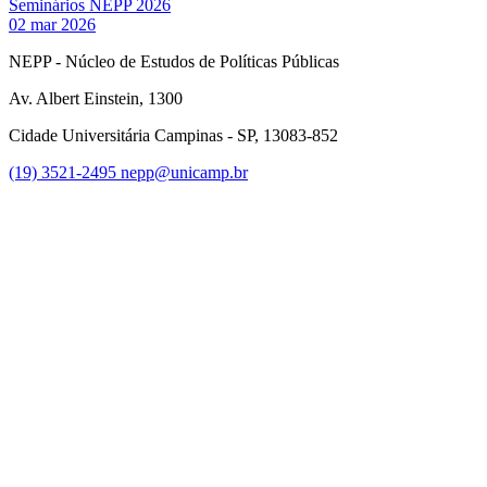
Seminários NEPP 2026
02 mar 2026
NEPP - Núcleo de Estudos de Políticas Públicas
Av. Albert Einstein, 1300
Cidade Universitária Campinas - SP, 13083-852
(19) 3521-2495
nepp@unicamp.br
Link para o Facebook
Link para o Instagram