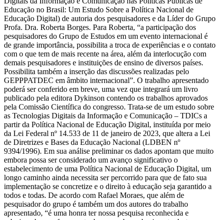
Digitais da Informação e Comunicação nas Políticas Públicas de
Educação no Brasil: Um Estudo Sobre a Política Nacional de
Educação Digital) de autoria dos pesquisadores e da Líder do Grupo
Profa. Dra. Roberta Borges. Para Roberta, “a participação dos
pesquisadores do Grupo de Estudos em um evento internacional é
de grande importância, possibilita a troca de experiências e o contato
com o que tem de mais recente na área, além da interlocução com
demais pesquisadores e instituições de ensino de diversos países.
Possibilita também a inserção das discussões realizadas pelo
GEPPPATDEC em âmbito internacional”. O trabalho apresentado
poderá ser conferido em breve, uma vez que integrará um livro
publicado pela editora Dykinson contendo os trabalhos aprovados
pela Comissão Científica do congresso. Trata-se de um estudo sobre
as Tecnologias Digitais da Informação e Comunicação – TDICs a
partir da Política Nacional de Educação Digital, instituída por meio
da Lei Federal nº 14.533 de 11 de janeiro de 2023, que altera a Lei
de Diretrizes e Bases da Educação Nacional (LDBEN nº
9394/1996). Em sua análise preliminar os dados apontam que muito
embora possa ser considerado um avanço significativo o
estabelecimento de uma Política Nacional de Educação Digital, um
longo caminho ainda necessita ser percorrido para que de fato sua
implementação se concretize e o direito à educação seja garantido a
todos e todas. De acordo com Rafael Moraes, que além de
pesquisador do grupo é também um dos autores do trabalho
apresentado, “é uma honra ter nossa pesquisa reconhecida e