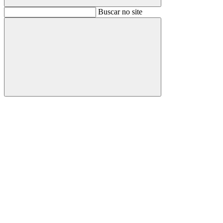
Buscar
Buscar no site
Buscar
Aumentar fonte
Diminuir fonte