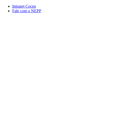
Conteúdo principal
Menu principal
Rodapé
Intranet Cocen
Fale com o NEPP
Aumentar fonte
Diminuir fonte