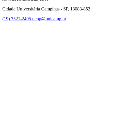
Cidade Universitária Campinas - SP, 13083-852
(19) 3521-2495
nepp@unicamp.br
Link para o Facebook
Link para o Instagram
Link para o Youtube