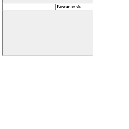
Buscar
Buscar no site
Buscar
Aumentar fonte
Diminuir fonte