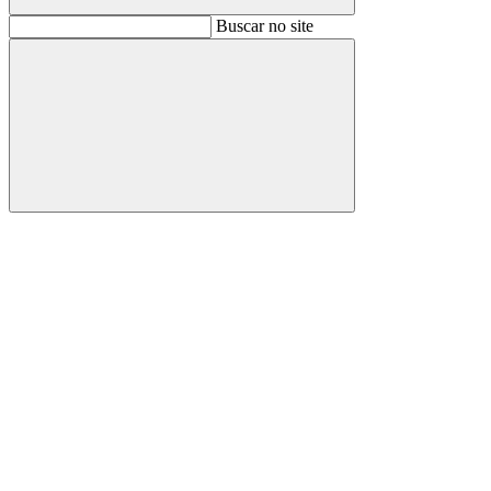
Buscar
Buscar no site
Buscar
Aumentar fonte
Diminuir fonte