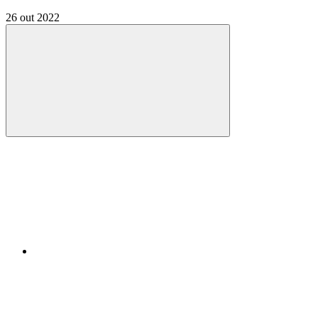
26 out 2022
Compartilhar
Compartilhar po
Compartilhar n