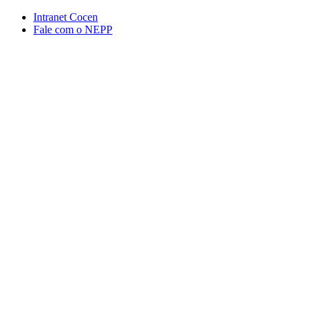
Conteúdo principal
Menu principal
Rodapé
Intranet Cocen
Fale com o NEPP
Aumentar fonte
Diminuir fonte