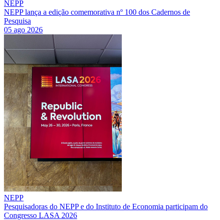
NEPP
NEPP lança a edição comemorativa nº 100 dos Cadernos de
Pesquisa
05 ago 2026
NEPP
Pesquisadoras do NEPP e do Instituto de Economia participam do
Congresso LASA 2026