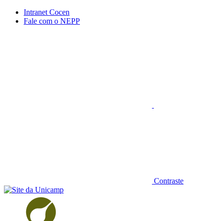
Conteúdo principal
Menu principal
Rodapé
Intranet Cocen
Fale com o NEPP
Aumentar fonte
Contraste