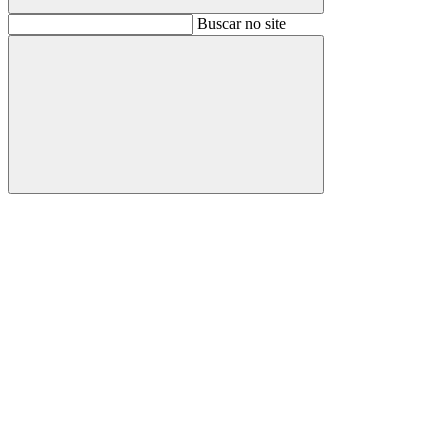
Buscar
Buscar no site
Buscar
Aumentar fonte
Diminuir fonte