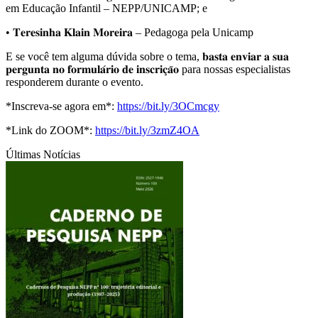
em Educação Infantil – NEPP/UNICAMP; e
• 𝐓𝐞𝐫𝐞𝐬𝐢𝐧𝐡𝐚 𝐊𝐥𝐚𝐢𝐧 𝐌𝐨𝐫𝐞𝐢𝐫𝐚 – Pedagoga pela Unicamp
E se você tem alguma dúvida sobre o tema, 𝐛𝐚𝐬𝐭𝐚 𝐞𝐧𝐯𝐢𝐚𝐫 𝐚 𝐬𝐮𝐚
𝐩𝐞𝐫𝐠𝐮𝐧𝐭𝐚 𝐧𝐨 𝐟𝐨𝐫𝐦𝐮𝐥𝐚́𝐫𝐢𝐨 𝐝𝐞 𝐢𝐧𝐬𝐜𝐫𝐢𝐜̧𝐚̃𝐨 para nossas especialistas
responderem durante o evento.
*Inscreva-se agora em*:
https://bit.ly/3OCmcgy
*Link do ZOOM*:
https://bit.ly/3zmZ4OA
Últimas Notícias