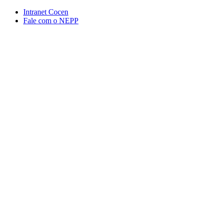
Conteúdo principal
Menu principal
Rodapé
Intranet Cocen
Fale com o NEPP
Aumentar fonte
Diminuir fonte