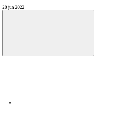
28 jun 2022
Compartilhar
Compartilhar po
Compartilhar n