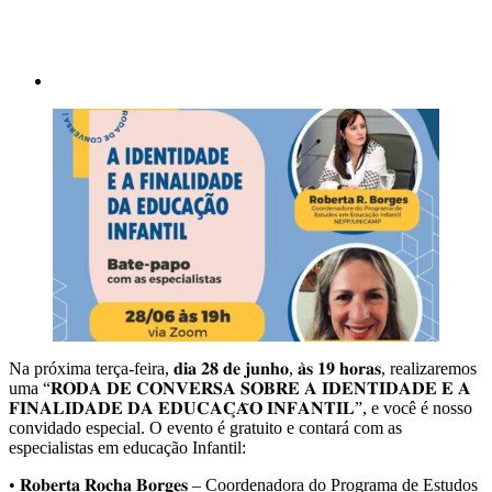
Na próxima terça-feira, 𝐝𝐢𝐚 𝟐𝟖 𝐝𝐞 𝐣𝐮𝐧𝐡𝐨, 𝐚̀𝐬 𝟏𝟗 𝐡𝐨𝐫𝐚𝐬, realizaremos
uma “𝐑𝐎𝐃𝐀 𝐃𝐄 𝐂𝐎𝐍𝐕𝐄𝐑𝐒𝐀 𝐒𝐎𝐁𝐑𝐄 𝐀 𝐈𝐃𝐄𝐍𝐓𝐈𝐃𝐀𝐃𝐄 𝐄 𝐀
𝐅𝐈𝐍𝐀𝐋𝐈𝐃𝐀𝐃𝐄 𝐃𝐀 𝐄𝐃𝐔𝐂𝐀𝐂̧𝐀̃𝐎 𝐈𝐍𝐅𝐀𝐍𝐓𝐈𝐋”, e você é nosso
convidado especial. O evento é gratuito e contará com as
especialistas em educação Infantil:
• 𝐑𝐨𝐛𝐞𝐫𝐭𝐚 𝐑𝐨𝐜𝐡𝐚 𝐁𝐨𝐫𝐠𝐞𝐬 – Coordenadora do Programa de Estudos