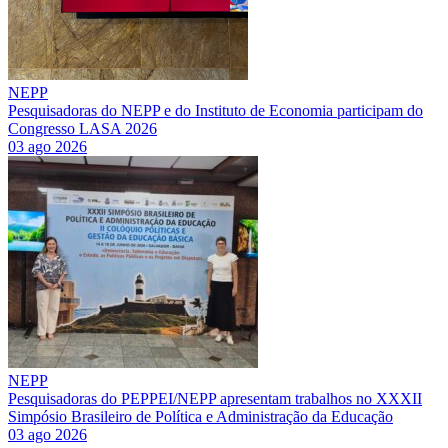
NEPP
Pesquisadoras do NEPP e do Instituto de Economia participam do
Congresso LASA 2026
03 ago 2026
NEPP
Pesquisadoras do PEPPEI/NEPP apresentam trabalhos no XXXII
Simpósio Brasileiro de Política e Administração da Educação
03 ago 2026