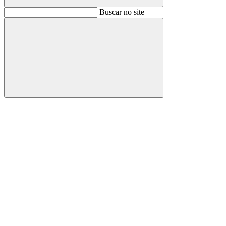
Buscar
Buscar no site
Buscar
Aumentar fonte
Diminuir fonte