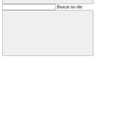
Buscar
Buscar no site
Buscar
Aumentar fonte
Diminuir fonte