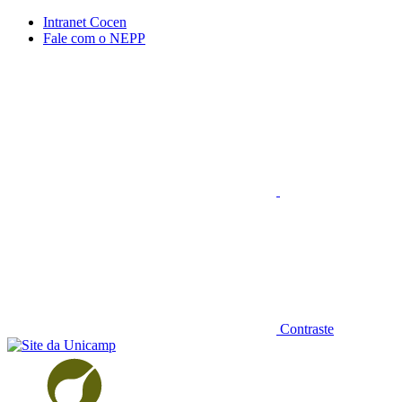
Conteúdo principal
Menu principal
Rodapé
Intranet Cocen
Fale com o NEPP
Aumentar fonte
Contraste