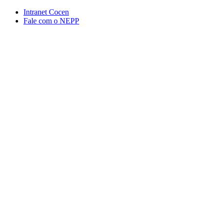
Conteúdo principal
Menu principal
Rodapé
Intranet Cocen
Fale com o NEPP
Aumentar fonte
Diminuir fonte