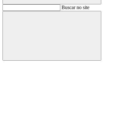
Buscar
Buscar no site
Buscar
Aumentar fonte
Diminuir fonte