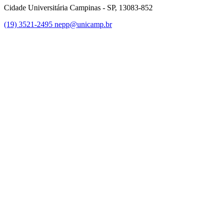
Cidade Universitária Campinas - SP, 13083-852
(19) 3521-2495
nepp@unicamp.br
Link para o Facebook
Link para o Instagram
Link para o Youtube