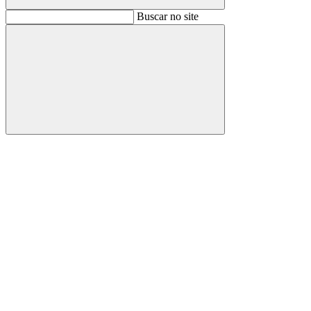
Buscar
Buscar no site
Buscar
Aumentar fonte
Diminuir fonte