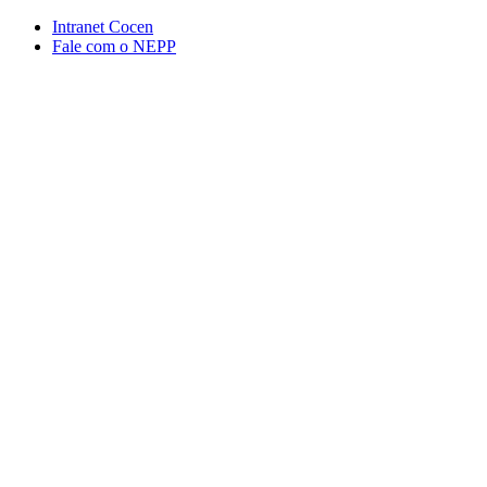
Conteúdo principal
Menu principal
Rodapé
Intranet Cocen
Fale com o NEPP
Aumentar fonte
Diminuir fonte