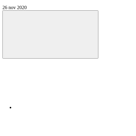
26 nov 2020
Compartilhar
Compartilhar po
Compartilhar n