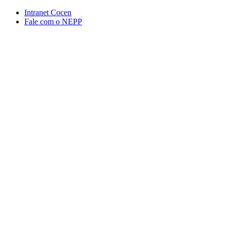
Conteúdo principal
Menu principal
Rodapé
Intranet Cocen
Fale com o NEPP
Aumentar fonte
Diminuir fonte