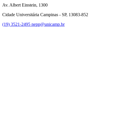
Av. Albert Einstein, 1300
Cidade Universitária Campinas - SP, 13083-852
(19) 3521-2495
nepp@unicamp.br
Link para o Facebook
Link para o Instagram
Link para o Youtube