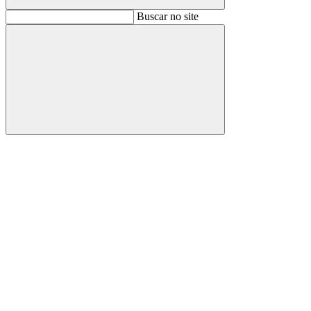
Buscar
Buscar no site
Buscar
Aumentar fonte
Diminuir fonte